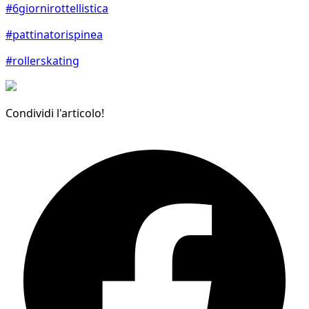
#6giornirottellistica
#pattinatorispinea
#rollerskating
Condividi l'articolo!